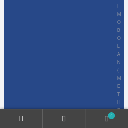
I
M
O
B
O
L
A
N
(
M
E
T
H
E
0
N
O