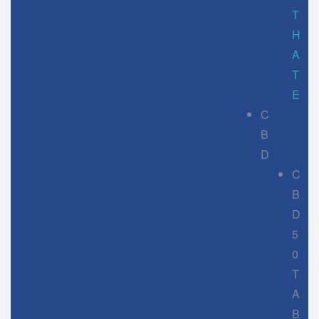
T
H
A
T
E
C
B
D
C
B
D
5
0
T
A
B