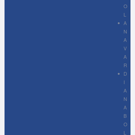
O
L
A
N
A
V
A
R
D
I
A
N
A
B
O
L