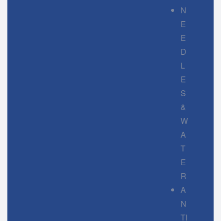
N
E
E
D
L
E
S
&
W
A
T
E
R
A
N
TI