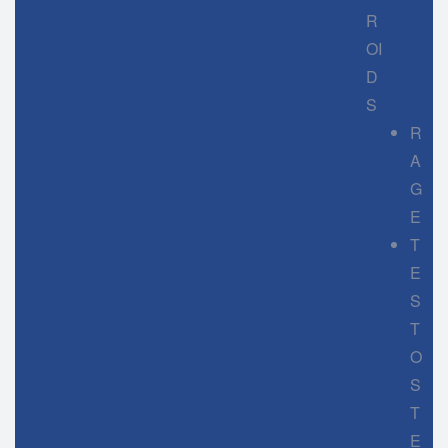
R
OI
D
S
R
A
G
E
T
E
S
T
O
S
T
E