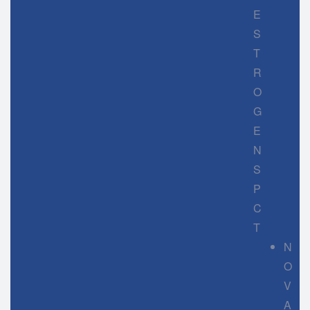
E
S
T
R
O
G
E
N
S
P
C
T
N
O
V
A