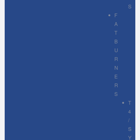
S
F
A
T
B
U
R
N
E
R
S
T
4
/
S
Y