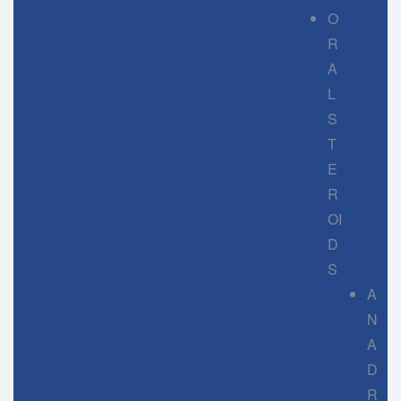
O
R
A
L
S
T
E
R
OI
D
S
A
N
A
D
R