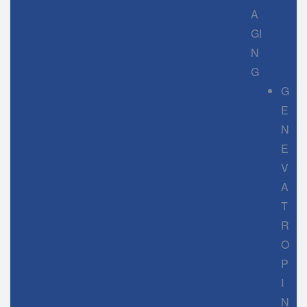
A
GI
N
G
G
E
N
E
V
A
T
R
O
P
I
N