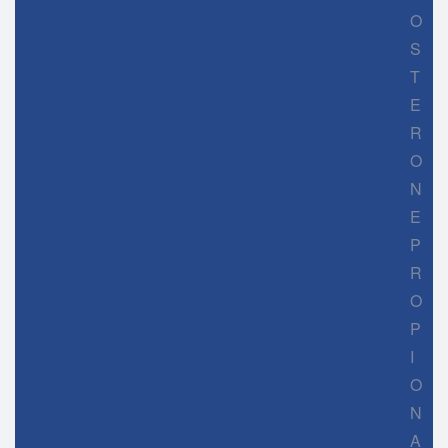
O
S
T
E
R
O
N
E
P
R
O
P
I
O
N
A