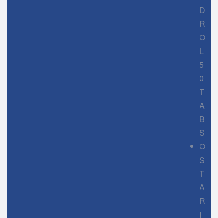
D
R
O
L
5
0
T
A
B
S
O
S
T
A
R
I