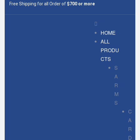
Free Shipping for all Order of
$700 or more
HOME
ALL
PRODU
CTS
S
A
R
M
S
C
A
R
D