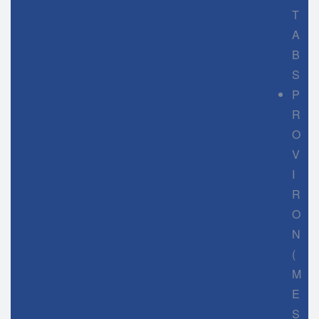
T
A
B
S
P
R
O
V
I
R
O
N
(
M
E
S