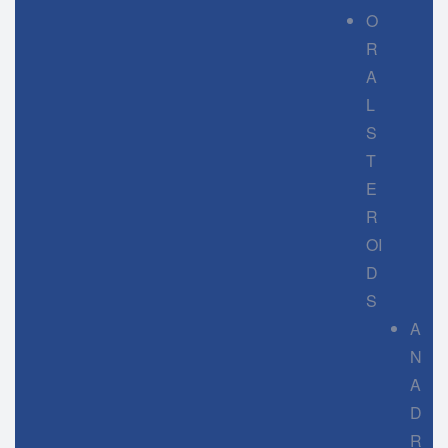
O
R
A
L
S
T
E
R
OI
D
S
A
N
A
D
R