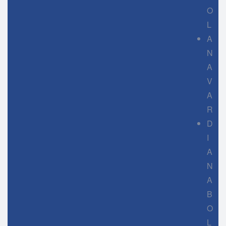
O
L
A
N
A
V
A
R
D
I
A
N
A
B
O
L