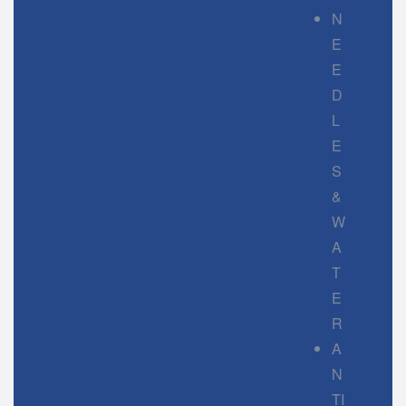
N
E
E
D
L
E
S
&
W
A
T
E
R
A
N
TI