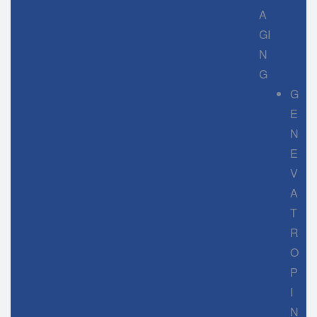
A
GI
N
G
G
E
N
E
V
A
T
R
O
P
I
N