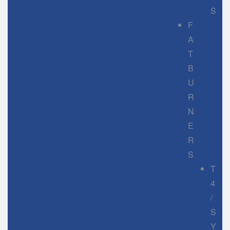
S
F
A
T
B
U
R
N
E
R
S
T
4
/
S
Y