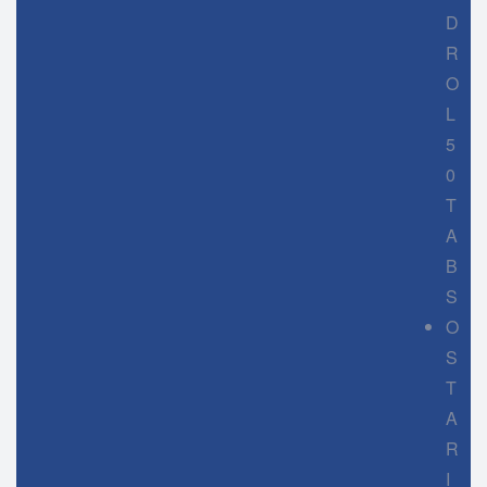
D
R
O
L
5
0
T
A
B
S
O
S
T
A
R
I