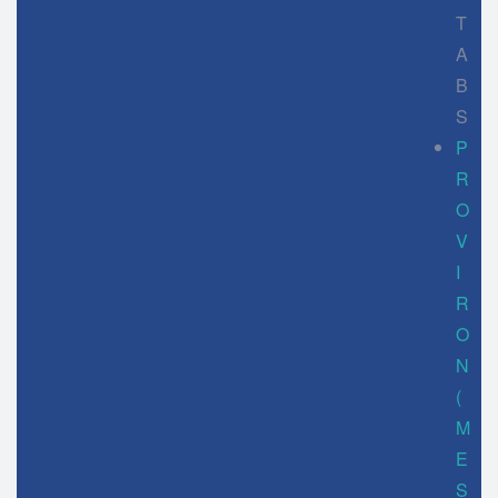
T
A
B
S
P
R
O
V
I
R
O
N
(
M
E
S