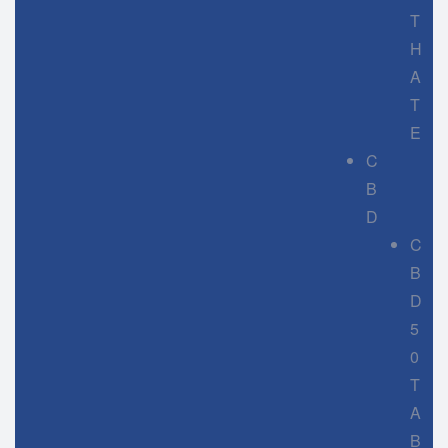
T
H
A
T
E
C
B
D
C
B
D
5
0
T
A
B