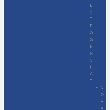
E
S
T
R
O
G
E
N
S
P
C
T
N
O
V
A