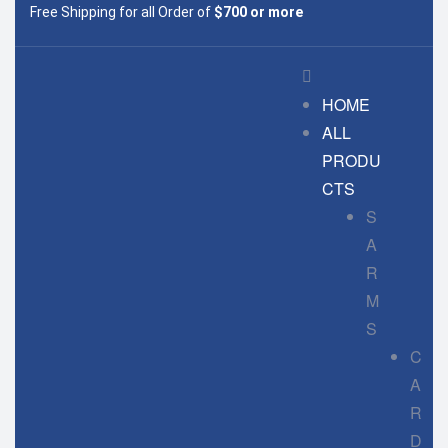
Free Shipping for all Order of
$700 or more
HOME
ALL
PRODU
CTS
S
A
R
M
S
C
A
R
D