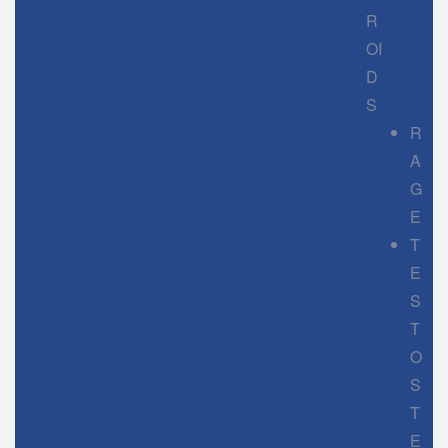
R
OI
D
S
R
A
G
E
T
E
S
T
O
S
T
E