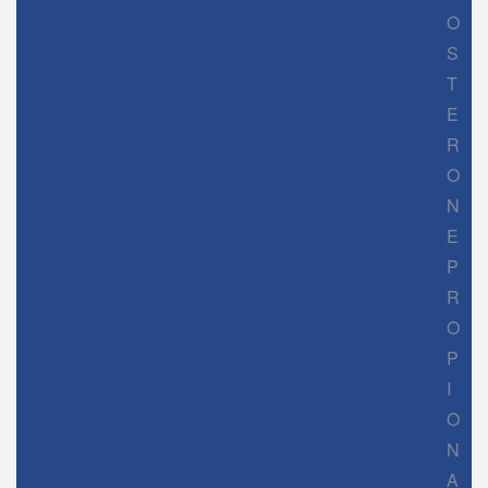
O
S
T
E
R
O
N
E
P
R
O
P
I
O
N
A