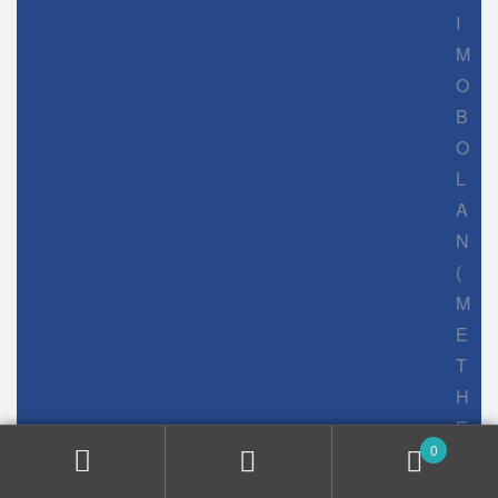
I
M
O
B
O
L
A
N
(
M
E
T
H
E
0
N
O