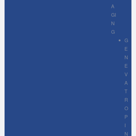
A
GI
N
G
G
E
N
E
V
A
T
R
O
P
I
N