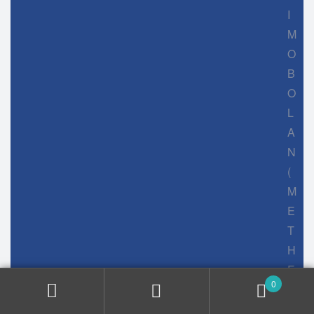
I
M
O
B
O
L
A
N
(
M
E
T
H
E
0
N
O