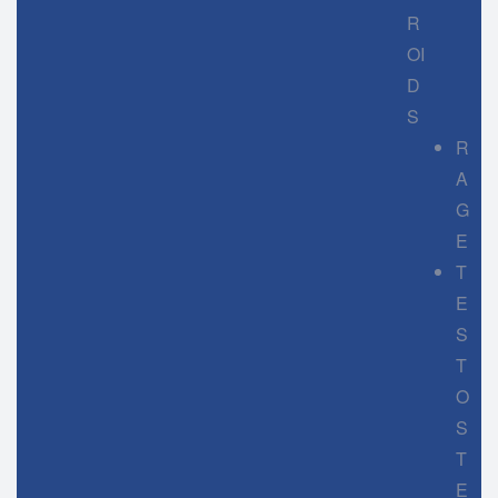
R
OI
D
S
R
A
G
E
T
E
S
T
O
S
T
E