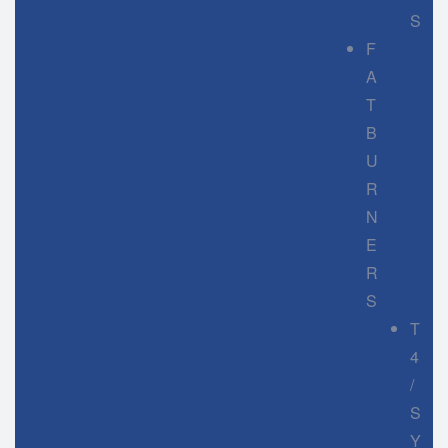
S
F
A
T
B
U
R
N
E
R
S
T
4
/
S
Y