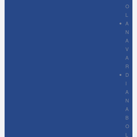
O
L
A
N
A
V
A
R
D
I
A
N
A
B
O
L