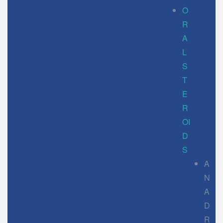
O
R
A
L
S
T
E
R
OI
D
S
A
N
A
D
R