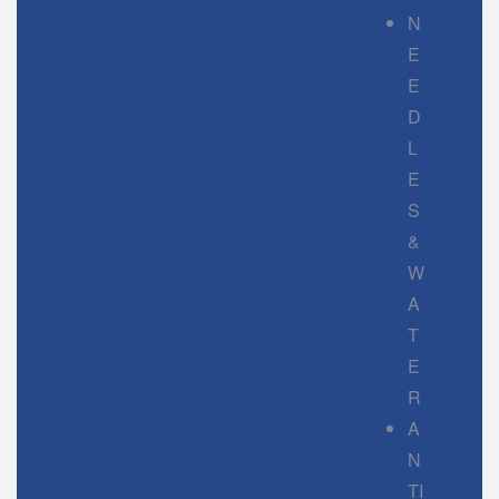
N
E
E
D
L
E
S
&
W
A
T
E
R
A
N
TI