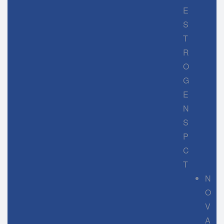
E
S
T
R
O
G
E
N
S
P
C
T
N
O
V
A