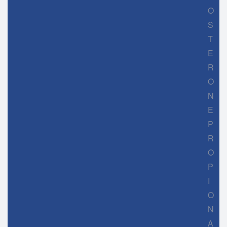
O
S
T
E
R
O
N
E
P
R
O
P
I
O
N
A