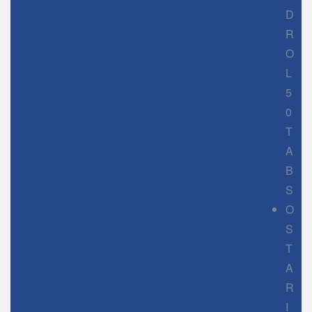
D
R
O
L
5
0
T
A
B
S
O
S
T
A
R
I