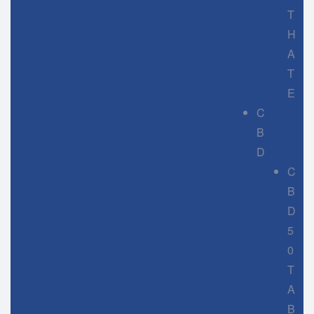
T
H
A
T
E
C
B
D
C
B
D
5
0
T
A
B