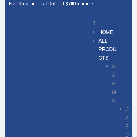
Free Shipping for all Order of
$700 or more
HOME
ALL
PRODU
CTS
S
A
R
M
S
C
A
R
D