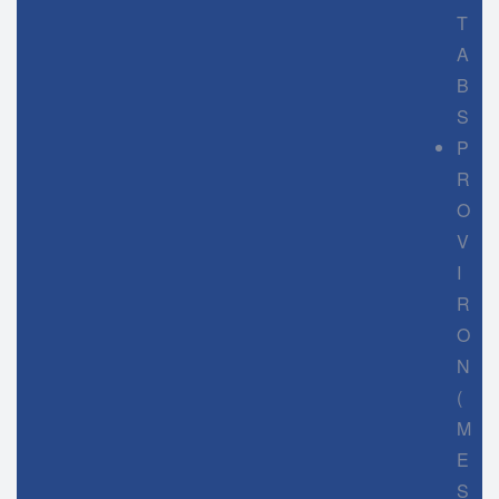
T
A
B
S
P
R
O
V
I
R
O
N
(
M
E
S