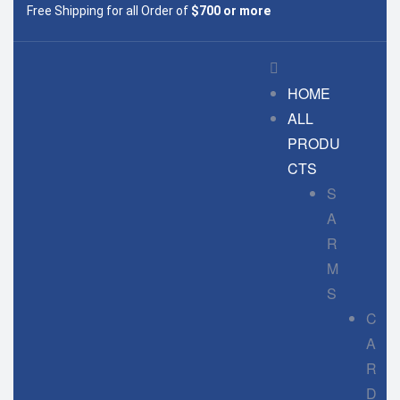
Free Shipping for all Order of
$700 or more
HOME
ALL
PRODU
CTS
S
A
R
M
S
C
A
R
D