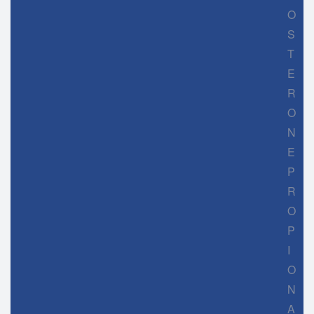
O
S
T
E
R
O
N
E
P
R
O
P
I
O
N
A