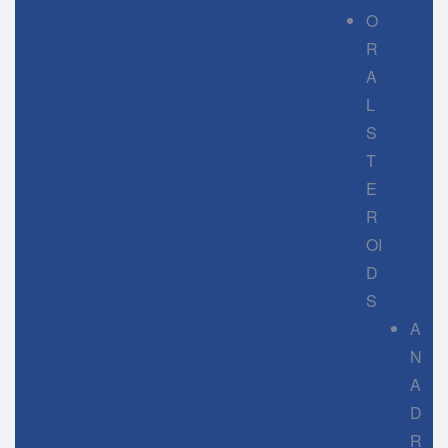
O
R
A
L
S
T
E
R
OI
D
S
A
N
A
D
R