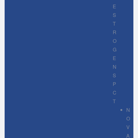
E
S
T
R
O
G
E
N
S
P
C
T
N
O
V
A