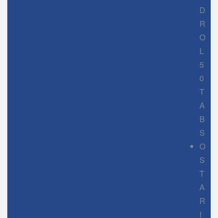
D
R
O
L
5
0
T
A
B
S
O
S
T
A
R
I