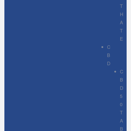
T
H
A
T
E
C
B
D
C
B
D
5
0
T
A
B