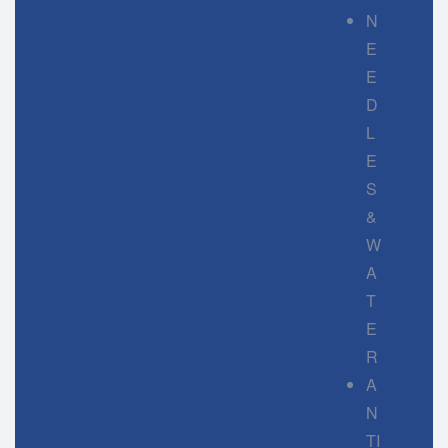
N
E
E
D
L
E
S
&
W
A
T
E
R
A
N
TI