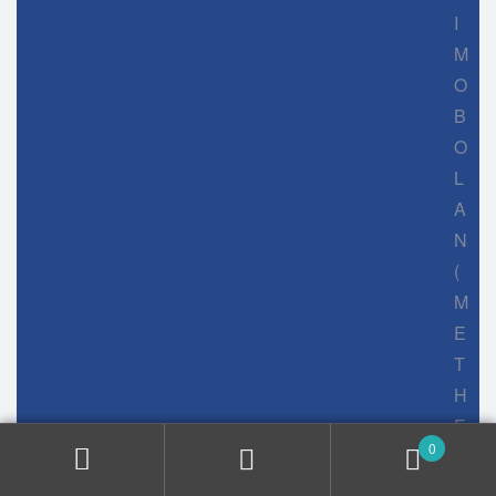
I
M
O
B
O
L
A
N
(
M
E
T
H
E
0
N
O