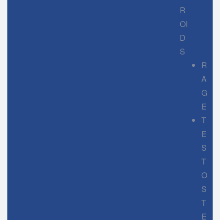
R
OI
D
S
R
A
G
E
T
E
S
T
O
S
T
E