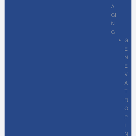
A
GI
N
G
G
E
N
E
V
A
T
R
O
P
I
N