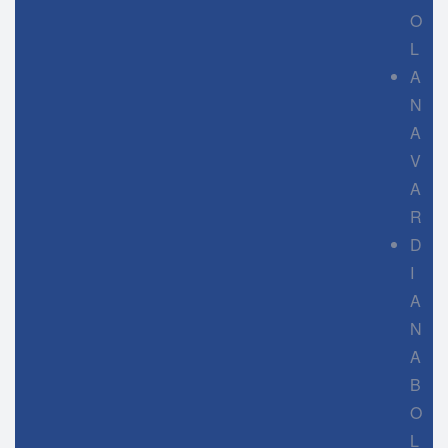
O
L
A
N
A
V
A
R
D
I
A
N
A
B
O
L