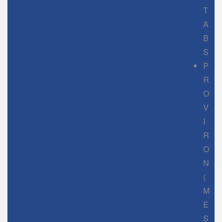
T
A
B
S
P
R
O
V
I
R
O
N
(
M
E
S