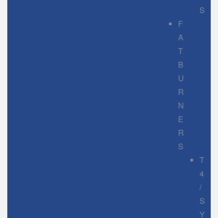
S
F
A
T
B
U
R
N
E
R
S
T
4
/
S
Y