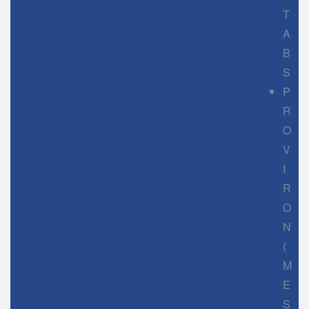
T
A
B
S
P
R
O
V
I
R
O
N
(
M
E
S