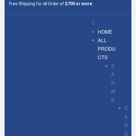
Free Shipping for all Order of
$700 or more
HOME
ALL
PRODU
CTS
S
A
R
M
S
C
A
R
D