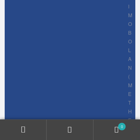
I
M
O
B
O
L
A
N
(
M
E
T
H
E
0
N
O