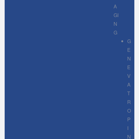
A
GI
N
G
G
E
N
E
V
A
T
R
O
P
I
N