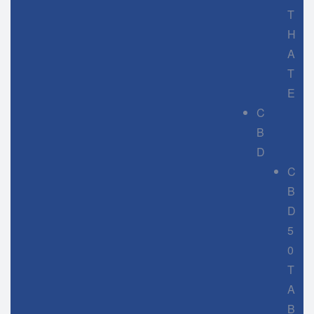
T
H
A
T
E
C
B
D
C
B
D
5
0
T
A
B