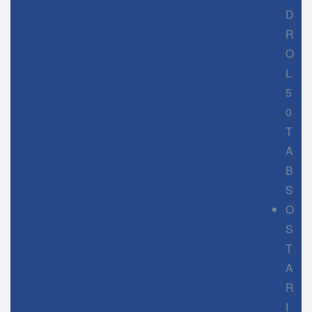
D
R
O
L
5
0
T
A
B
S
O
S
T
A
R
I