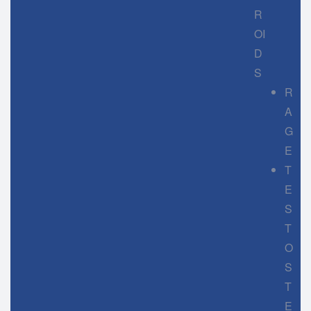
R
OI
D
S
R
A
G
E
T
E
S
T
O
S
T
E