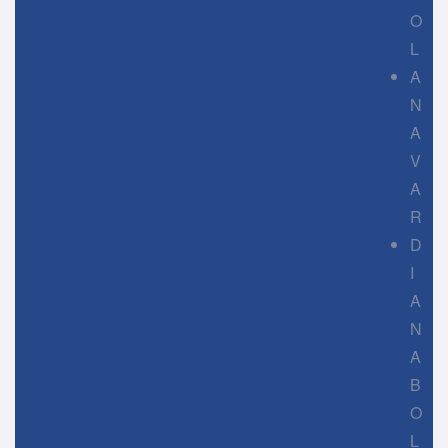
O
L
A
N
A
V
A
R
D
I
A
N
A
B
O
L