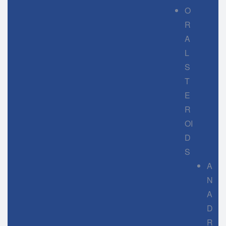
O
R
A
L
S
T
E
R
OI
D
S
A
N
A
D
R