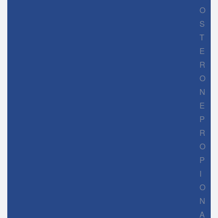
O
S
T
E
R
O
N
E
P
R
O
P
I
O
N
A