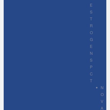
E
S
T
R
O
G
E
N
S
P
C
T
N
O
V
A