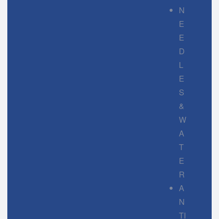
N
E
E
D
L
E
S
&
W
A
T
E
R
A
N
TI