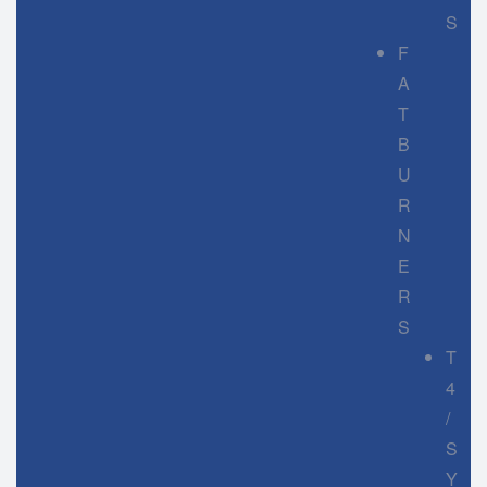
S
F
A
T
B
U
R
N
E
R
S
T
4
/
S
Y